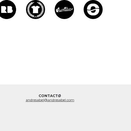
CONTACTØ
andresabel@andresabel.com