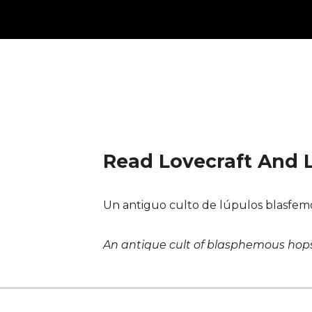
ip to main content
Skip to navigat
Read Lovecraft And L
Un antiguo culto de lúpulos blasfemo
An antique cult of blasphemous hop