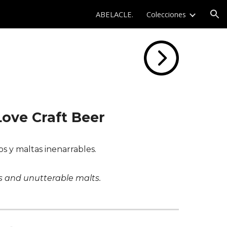
ABELACLE.
Colecciones
ion
ove Craft Beer
s y maltas inenarrables.
s and unutterable malts.