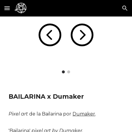
Skip to main content
Skip to navigation
BAILARINA x Dumaker
Pixel art
de la B
ailarina
por
Dumaker
.
'Bailarina'
pixel art by
Dumaker
.